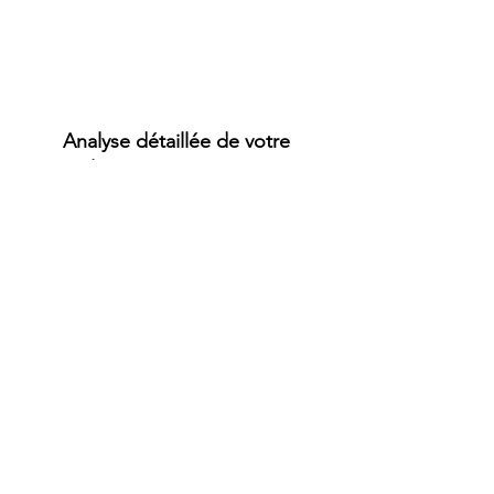
Analyse détaillée de votre
alimentation,
de votre
métabolisme et de vos objectifs
Plan nutritionnel sur mesure,
adapté
à vos besoins hormonaux et
métaboliques
Suivi régulier
et ajustements
personnalisés
Conseils pratiques et recettes
faciles
à mettre en place